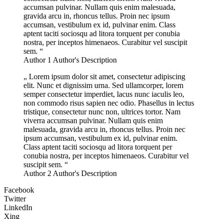
accumsan pulvinar. Nullam quis enim malesuada,
gravida arcu in, rhoncus tellus. Proin nec ipsum
accumsan, vestibulum ex id, pulvinar enim. Class
aptent taciti sociosqu ad litora torquent per conubia
nostra, per inceptos himenaeos. Curabitur vel suscipit
sem.
Author 1
Author's Description
Lorem ipsum dolor sit amet, consectetur adipiscing
elit. Nunc et dignissim urna. Sed ullamcorper, lorem
semper consectetur imperdiet, lacus nunc iaculis leo,
non commodo risus sapien nec odio. Phasellus in lectus
tristique, consectetur nunc non, ultrices tortor. Nam
viverra accumsan pulvinar. Nullam quis enim
malesuada, gravida arcu in, rhoncus tellus. Proin nec
ipsum accumsan, vestibulum ex id, pulvinar enim.
Class aptent taciti sociosqu ad litora torquent per
conubia nostra, per inceptos himenaeos. Curabitur vel
suscipit sem.
Author 2
Author's Description
Facebook
Twitter
LinkedIn
Xing