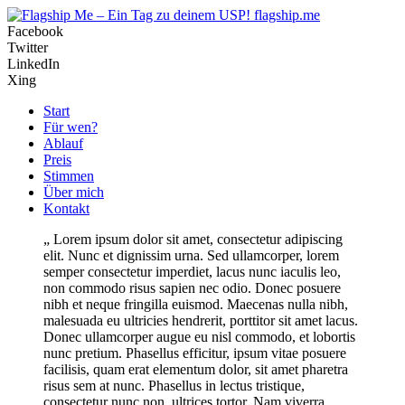
flagship.me
Facebook
Twitter
LinkedIn
Xing
Start
Für wen?
Ablauf
Preis
Stimmen
Über mich
Kontakt
Lorem ipsum dolor sit amet, consectetur adipiscing
elit. Nunc et dignissim urna. Sed ullamcorper, lorem
semper consectetur imperdiet, lacus nunc iaculis leo,
non commodo risus sapien nec odio. Donec posuere
nibh et neque fringilla euismod. Maecenas nulla nibh,
malesuada eu ultricies hendrerit, porttitor sit amet lacus.
Donec ullamcorper augue eu nisl commodo, et lobortis
nunc pretium. Phasellus efficitur, ipsum vitae posuere
facilisis, quam erat elementum dolor, sit amet pharetra
risus sem at nunc. Phasellus in lectus tristique,
consectetur nunc non, ultrices tortor. Nam viverra